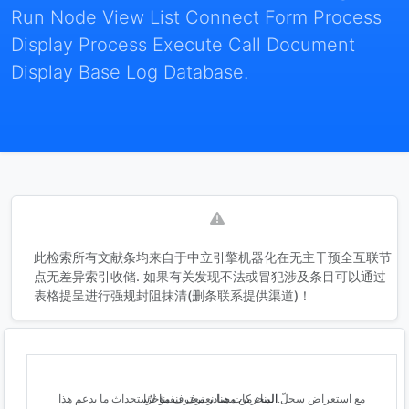
Run Node View List Connect Form Process
Display Process Execute Call Document
Display Base Log Database.
此检索所有文献条均来自于中立引擎机器化在无主干预全互联节
点无差异索引收储. 如果有关发现不法或冒犯涉及条目可以通过
表格提呈进行强规封阻抹清(删条联系提供渠道)！
مع استعراض سجلّ المحركات هنا نعترف بنفينا لاستحداث ما يدعم هذا البناء من مصادر معترف مؤخرًا.