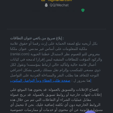
QQ/Wechat
Hosted Protected Environment
إبلاغ صريح من بائعي عنوان النطاقات :
بكل أريحيه نبلغ لصفة الحماية على إرث رقمنا أو حقوق علامة
ملكية للمعلومات على أساس غير مدنس. عنوان ملكنا
(ranlai.com) معروض للتو للعموم نظر لاستبدال خطتنا الحيوية
والركود المؤقت للنطاقات المتبقيه ليس إقرارا لدمجه في كيانات
أعمال قائمة حالية ولتأكيد خالي ارتباط بمؤسسه! ونقول لكل
ذوي مسعى للمكسب وإلزام نقل ممتلك رقمي بشكل احترافي
التوجه للتعاقد هنا بطلب النقر والمساءلة الفردية على التواصل
صفحة طلب العطاء وبدأ التواصل المكتوب!
هنا بمرور ل :
إفصاح الإعلانات والتسويق بالعمولة: قد يحتوي هذا الموقع على
إعلانات لجهات خارجية أو روابط تسويق بالعمولة. قد نربح عمولة
مقابل عمليات الشراء أو التفاعلات التي تتم من خلال هذه
الروابط الخارجية دون أي تكلفة إضافية عليك. نحن لا نتحمل أي
مسؤولية قانونية عن أي محتوى أو خدمات أو ممارسات خصوصية