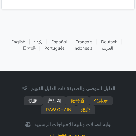
English
|
中文
|
Español
|
Français
|
Deutsch
|
العربية
|
Indonesia
|
Português
|
日本語
الدليل الموصى والصديقة ذات الدليل القويم
快豚
户型网
微号通
代沐乐
RAW CHAIN
燃赚
بوابة اتصالات وتلبية الاحتياجات الرسمية
hi@Ranlai.com