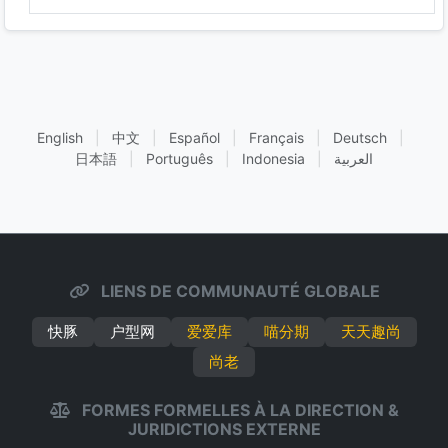
English
|
中文
|
Español
|
Français
|
Deutsch
|
日本語
|
Português
|
Indonesia
|
العربية
LIENS DE COMMUNAUTÉ GLOBALE
快豚
户型网
爱爱库
喵分期
天天趣尚
尚老
FORMES FORMELLES À LA DIRECTION &
JURIDICTIONS EXTERNE